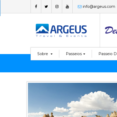
info@argeus.com
Sobre
Passeios
Passeio D