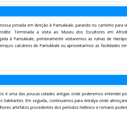
nossa jornada em direção à Pamukkale, parando no caminho para vi
frodite. Terminada a visita ao Museu dos Escultores em Afrodi
da à Pamukkale, primeiramente visitaremos as ruínas de Hierápo
rraços calcáreos de Pamukkale ou aproveitarmos as facilidades te
ssos é uma das poucas cidades antigas onde poderemos entender p
s habitantes. Em seguida, continuamos para Antalya onde almoça
lhores artefatos procedentes dos períodos helênico e romano pode