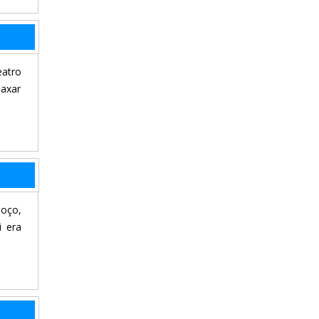
eatro
laxar
moço,
i era