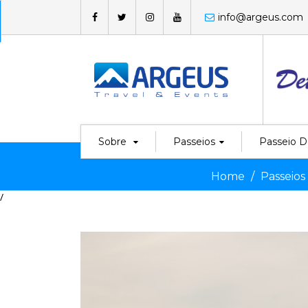
info@argeus.com
Sobre
Passeios
Passeio D
Home
Passeios
/