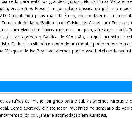
ia cedo para evitar os grandes grupos pelo caminho. Visitarem
ida, visitaremos Éfeso a maior cidade clássica do país e o maior 
 AD. Caminhando pelas ruas de Éfeso, nós poderemos testemunh
Templo de Adriano, Biblioteca de Celsius, as Casas com Terraços,
ostumavam viver com lindos mosaicos no piso, afrescos, tubulaç
 tarde, visitaremos a Basílica de São João, na qual acredita-se es
isto. Da basílica situada no topo de um monte, poderemos ver as r
na Mesquita de Isa Bey e voltaremos para nosso hotel em Kusadasi
s as ruínas de Priene. Dirigindo para o sul, visitaremos Miletus e 
cal. Como escreveu o historiador Pausanias: "o santuário de Apol
entamenteo jônico". Jantar e acomodação em Kusadasi.