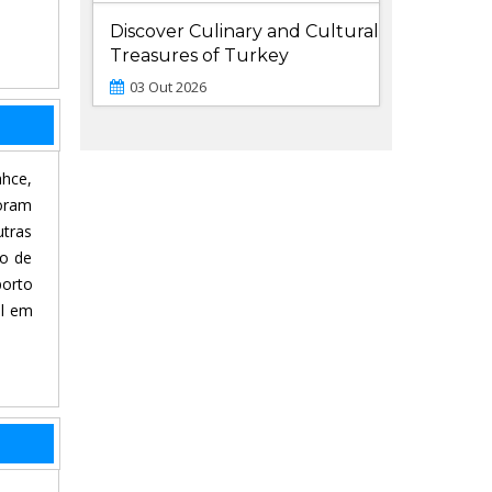
Discover Culinary and Cultural
Treasures of Turkey
03 Out 2026
ahce,
foram
utras
vo de
porto
el em