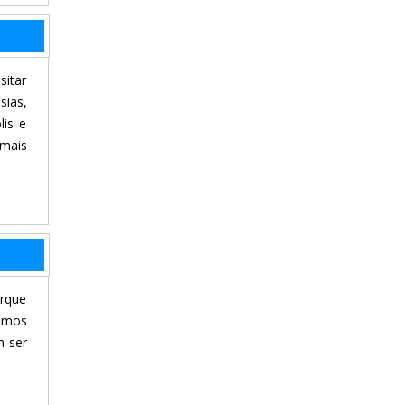
sitar
sias,
lis e
rmais
orque
remos
m ser