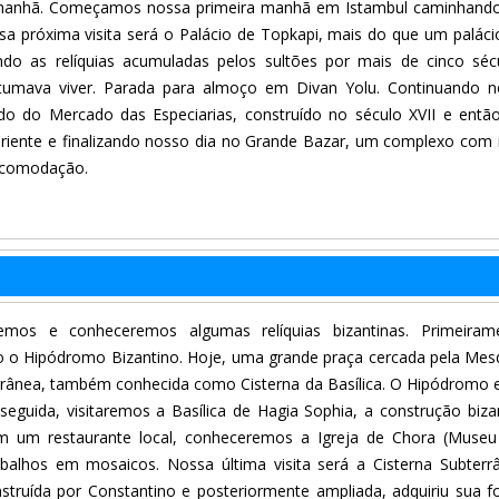
a manhã. Começamos nossa primeira manhã em Istambul caminhand
sa próxima visita será o Palácio de Topkapi, mais do que um paláci
o as relíquias acumuladas pelos sultões por mais de cinco séc
ostumava viver. Parada para almoço em Divan Yolu. Continuando 
o do Mercado das Especiarias, construído no século XVII e ent
Oriente e finalizando nosso dia no Grande Bazar, um complexo com
 acomodação.
mos e conheceremos algumas relíquias bizantinas. Primeirame
do o Hipódromo Bizantino. Hoje, uma grande praça cercada pela Mes
terrânea, também conhecida como Cisterna da Basílica. O Hipódromo 
eguida, visitaremos a Basílica de Hagia Sophia, a construção biza
 um restaurante local, conheceremos a Igreja de Chora (Museu
balhos em mosaicos. Nossa última visita será a Cisterna Subterr
struída por Constantino e posteriormente ampliada, adquiriu sua 