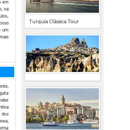
o em
o, na
ulos,
Turquia Clássica Tour
nosso
ão um
 mais
nte,
quita
exibe
ntina
 dos
ânea,
forma