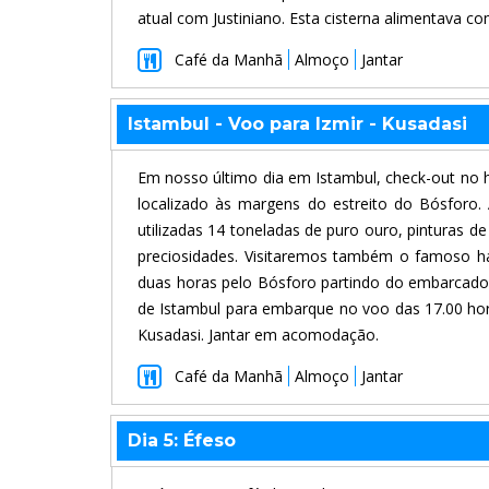
atual com Justiniano. Esta cisterna alimentava c
Café da Manhã
Almoço
Jantar
Istambul - Voo para Izmir - Kusadasi
Em nosso último dia em Istambul, check-out no 
localizado às margens do estreito do Bósforo.
utilizadas 14 toneladas de puro ouro, pinturas de
preciosidades. Visitaremos também o famoso har
duas horas pelo Bósforo partindo do embarcadou
de Istambul para embarque no voo das 17.00 hor
Kusadasi. Jantar em acomodação.
Café da Manhã
Almoço
Jantar
Dia 5: Éfeso