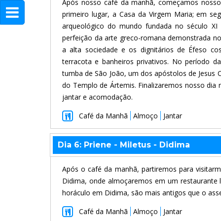
Após nosso café da manhã, começamos nosso d
primeiro lugar, a Casa da Virgem Maria; em segu
arqueológico do mundo fundada no século XI
perfeição da arte greco-romana demonstrada no 
a alta sociedade e os dignitários de Éfeso c
terracota e banheiros privativos. No período da
tumba de São João, um dos apóstolos de Jesus Cr
do Templo de Ártemis. Finalizaremos nosso dia 
jantar e acomodação.
Café da Manhã
Almoço
Jantar
Dia 6: Priene - Miletus - Didima
Após o café da manhã, partiremos para visitarmo
Didima, onde almoçaremos em um restaurante lo
horáculo em Didima, são mais antigos que o ass
Café da Manhã
Almoço
Jantar