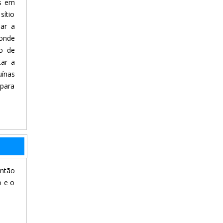
os em
sítio
ar a
 onde
ão de
tar a
uínas
 para
então
o e o