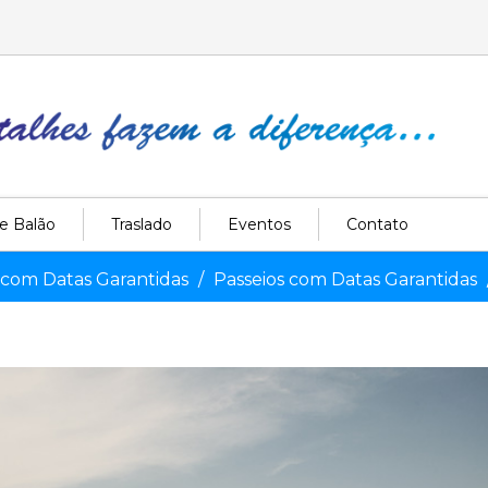
e Balão
Traslado
Eventos
Contato
 com Datas Garantidas
Passeios com Datas Garantidas