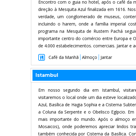
Encontro com o guia no hotel, após o café d
direção à Mesquita Azul finalizada em 1616. Nos
verdade, um conglomerado de museus, contend
incluindo o harem, onde a família imperial c
programa na Mesquita de Rustem Pachá seguid
importante centro do comércio entre Europa e 
de 4.000 estabelecimentos. comerciais. Jantar e
Café da Manhã
Almoço
Jantar
Istambul
Em nosso segundo dia em Istambul, visitare
visitaremos o local onde um dia esteve localiza
Azul, Basílica de Hagia Sophia e a Cisterna Sub
a Coluna da Serpente e o Obelisco Egípcio. Em s
mais importante do mundo. Após o almoço em
Mosaicos), onde poderemos apreciar lindos tra
também conhecida por Cisterna da Basílica. Con