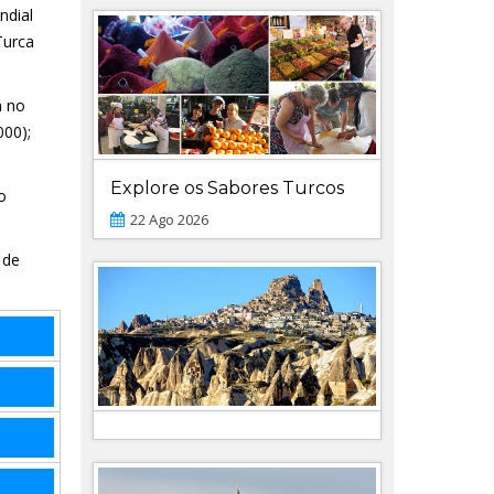
ndial
Turca
m no
000);
Explore os Sabores Turcos
o
22 Ago 2026
 de