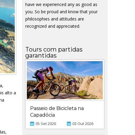
have we experienced any as good as
you. So be proud and know that your
philosophies and attitudes are
recognized and appreciated.
Tours com partidas
garantidas
a,
is alto a
ima
Passeio de Bicicleta na
Capadócia
05 Set 2026
03 Out 2026
das,