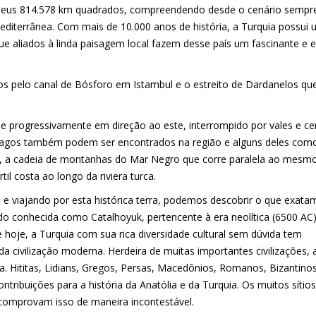
os seus 814.578 km quadrados, compreendendo desde o cenário sempr
diterrânea. Com mais de 10.000 anos de história, a Turquia possui 
que aliados à linda paisagem local fazem desse país um fascinante e 
os pelo canal de Bósforo em Istambul e o estreito de Dardanelos que
se progressivamente em direção ao este, interrompido por vales e ce
ios lagos também podem ser encontrados na região e alguns deles com
e, a cadeia de montanhas do Mar Negro que corre paralela ao mesmo
l costa ao longo da riviera turca.
' e viajando por esta histórica terra, podemos descobrir o que exata
do conhecida como Catalhoyuk, pertencente à era neolítica (6500 AC)
e hoje, a Turquia com sua rica diversidade cultural sem dúvida tem
a civilização moderna. Herdeira de muitas importantes civilizações, 
ra. Hititas, Lidians, Gregos, Persas, Macedônios, Romanos, Bizantinos
tribuições para a história da Anatólia e da Turquia. Os muitos sítios
 comprovam isso de maneira incontestável.