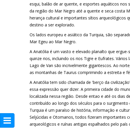
esqui, balão de ar quente, e esportes aquáticos n
da região do Mar Negro até a quente e seca costa Me
herança cultural e importantes sítios arqueológicos 
destino a ser explorado.
Os lados europeu e asiático da Turquia, são separad
Mar Egeu ao Mar Negro.
A Anatólia é um vasto e elevado planalto que ergue-
quinze rios, incluindo os rios Tigre e Eufrates. Vár
Lago de Van são incrivelmente gigantescos. Ao nort
as montanhas de Taurus comprimindo a estreita e férti
A Anatólia tem sido chamada de 'berço da civilização
essa expressão quer dizer. A primeira cidade do mun
localizada nessa região. Desde entao e até os dias d
contribuído ao longo dos séculos para o surgimento d
Turquia é um paraíso de história, informação e cultu
Seljúcidas e Otomanos, todos fizeram importantes con
arqueológicos e ruínas antigas espalhados pelo país