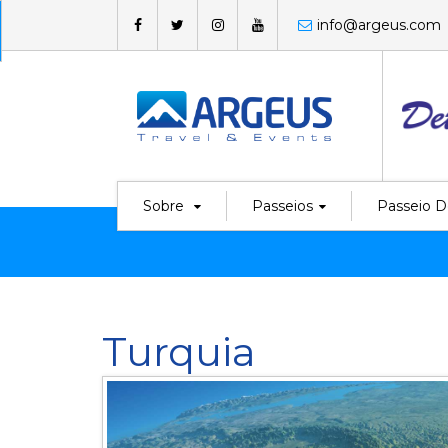
info@argeus.com
Sobre
Passeios
Passeio D
Turquia