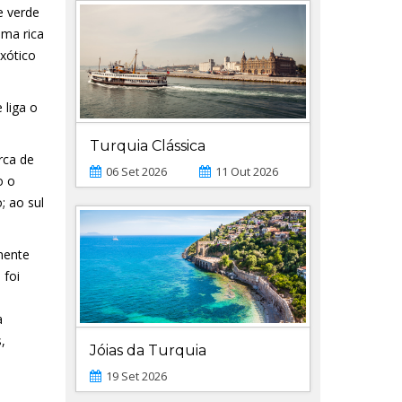
e verde
uma rica
exótico
 liga o
Turquia Clássica
rca de
06 Set 2026
11 Out 2026
o o
; ao sul
mente
 foi
a
,
Jóias da Turquia
19 Set 2026