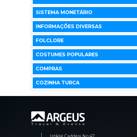
SISTEMA MONETÁRIO
INFORMAÇÕES DIVERSAS
FOLCLORE
COSTUMES POPULARES
COMPRAS
COZINHA TURCA
Istiklal Caddesi No:47