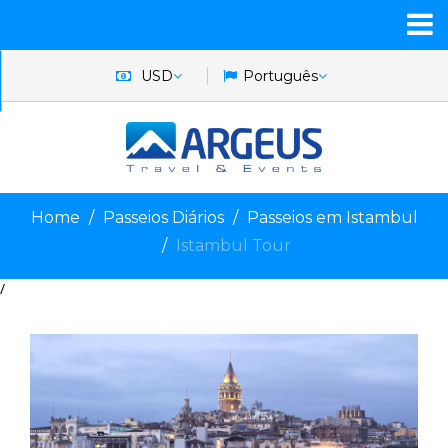
USD
Português
Home
Passeios Diários
Passeios em Istambul
Istambul Tour
/