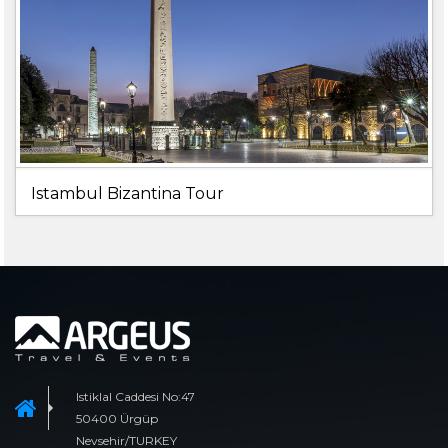
Istambul Bizantina Tour
Istiklal Caddesi No:47
50400 Ürgüp
Nevsehir/TURKEY