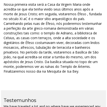
Nossa primeira visita será a Casa da Virgem Maria onde
acredita-se que ela tenha vivido seus últimos anos após a
morte de Jesus Cristo; em seguida, visitaremos Éfeso , fundada
no século XI aC é o maior sítio arqueológico do país.
Caminhando pelas ruas de Éfeso, nós poderemos testemunhar
a perfeição da arte greco-romana demonstrada em várias
construções tais como: o templo de Adriano, a biblioteca de
Celsius, as casas com terraços, onde a alta sociedade e os
dignitários de Éfeso costumavam viver, decoradas com lindos
mosaicos, afrescos, tubulação de terracota e banheiros
privativos. No período da tarde, visitaremos a Basílica de São
João, na qual acredita-se estar a tumba do mesmo, um dos
apóstolos de Jesus Cristo. Da basílica situada no topo de um
monte, poderemos ver as ruínas do Templo de Ártemis.
Finalizaremos nosso dia na Mesquita de Isa Bey.
Testemunhos
We have traveled a lot and no where have we experienced any