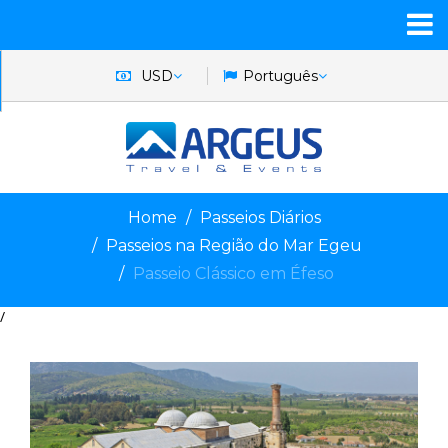
USD
Português
Home
Passeios Diários
Passeios na Região do Mar Egeu
Passeio Clássico em Éfeso
/