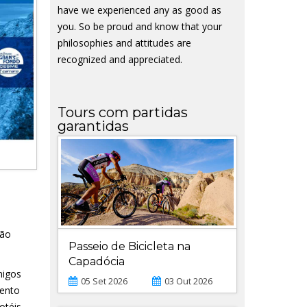
have we experienced any as good as
you. So be proud and know that your
philosophies and attitudes are
recognized and appreciated.
Tours com partidas
garantidas
são
Passeio de Bicicleta na
Capadócia
migos
05 Set 2026
03 Out 2026
mento
otéis