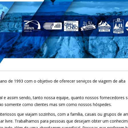
ano de 1993 com o objetivo de oferecer serviços de viagem de alta
dial e assim sendo, tanto nossa equipe, quanto nossos fornecedores 
não somente como clientes mas sim como nossos hóspedes.
eriosos que viajam sozinhos, com a família, casais ou grupos de a
ao ar livre. Trabalhamos para pessoas que desejam obter um conheci
rio indo além de uma abordagem superficial. Pessoas que preferem h