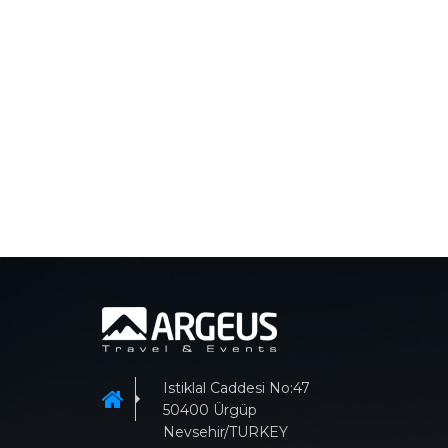
Istiklal Caddesi No:47
50400 Ürgüp
Nevsehir/TURKEY