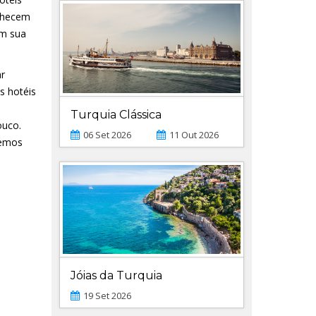
onhecem
em sua
r
s hotéis
Turquia Clássica
ouco.
06 Set 2026
11 Out 2026
temos
Jóias da Turquia
19 Set 2026