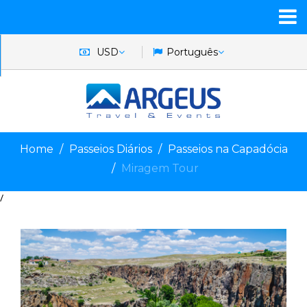
USD
Português
Home
Passeios Diários
Passeios na Capadócia
Miragem Tour
/