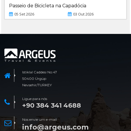
Passeio de Bicicleta na Capadócia
05 Set 2026
03 Out 2026
Istiklal Caddesi No:47
50400 Ürgüp
Nevsehir/TURKEY
Ligue para nós
+90 384 341 4688
Nos envie um e-mail
info@argeus.com