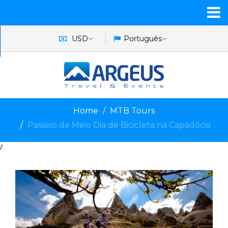
USD
Português
Home
MTB Tours
Passeio de Meio Dia de Bicicleta na Capadócia
/