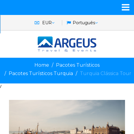
EUR
Português
Home
Pacotes Turísticos
Pacotes Turísticos Turquia
Turquia Clássica Tour
/