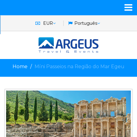
EUR
Português
Home
Míni Passeios na Região do Mar Egeu